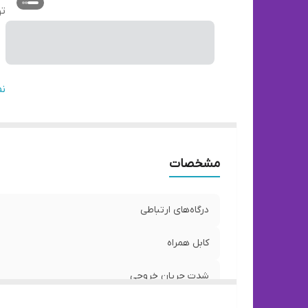
ت
تع
ن
قا
شا
مشخصات
و
درگاه‌های ارتباطی
کابل همراه
شدت جریان خروجی