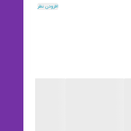
شارژر دیواری سامسونگ EP-TA800 برای شارژ سریع فوق العاده سریع تا 25W را برای دستگاههای سازگار فراهم می کند.
افزودن نظر
برای نتیجه بهینه از شارژر دیواری با کابل شارژ رسمی سامسونگ Type C به Type C استفاده کنید. که بایستی به طور
امکان شارژ تبلت (با شدت‌جریان 2.0 آمپر و بالاتر) , امکان شارژ کردن سریع‌تر موبایل (با شدت‌جریان 2.0 آمپر و بالاتر) , شارژ