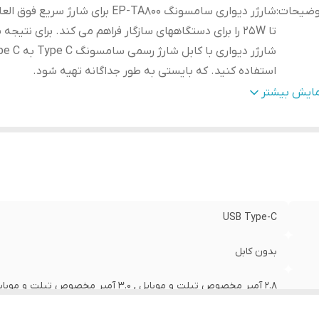
وضیحات
:
شارژر دیواری سامسونگ EP-TA800 برای شارژ سریع 
تا 25W را برای دستگاههای سازگار فراهم می کند. برای نتیجه 
شارژر دیواری با کابل شارژ رسمی 
استفاده کنید. که بایستی به طور جداگانه تهیه شود.
داد درگاه خروجی
:
یک عدد
مایش بیشتر
بلیت‌های
امکان شارژ تبلت (با شدت‌جریان 2.0 آمپر و بالاتر) 
رژر
:
سریع‌تر موبایل (با شدت‌جریان 2.0 آمپر و بالاتر) , شارژ ایمن
(MultiProtect) , فناوری USB PD
زن
:
63 گرم
USB Type-C
بدون کابل
2.8 آمپر مخصوص تبلت و موبایل , 3.0 آمپر مخصوص تبلت و موبایل , 3.1 آمپر مخصوص تبلت و موبایل