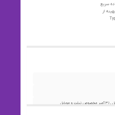
فوق العاده سریع
بهینه از
سامسونگ Type C به Type C
, امکان شارژ کردن