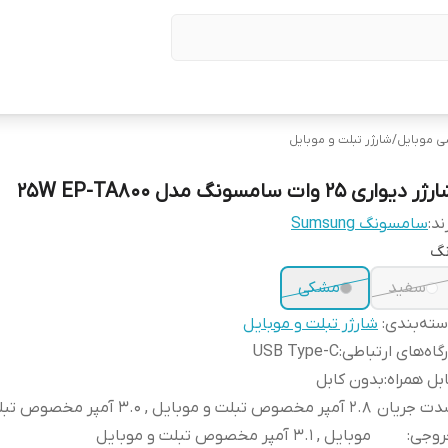
ی موبایل
/
شارژر تبلت و موبایل
ر دیواری 25 وات سامسونگ مدل 25W EP-TA800
ند:
سامسونگ Sumsung
نگ
سفید
مشکی
ته‌بندی
:
شارژر تبلت و موبایل
گاه‌های ارتباطی
:
USB Type-C
بل همراه
:
بدون کابل
دت جریان
2.8 آمپر مخصوص تبلت و موبایل , 3.0 آمپر مخص
روجی
:
موبایل , 3.1 آمپر مخصوص تبلت و موبایل