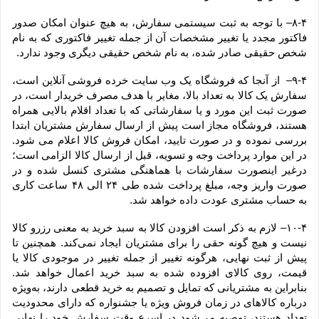
۸-۴– با توجه به ثبت سیستمی سفارش، به هیچ عنوان امکان صدور 
فاکتور مجدد یا تغییر مشخصات آن از جمله تغییر فاکتوری که به نام 
شخص حقیقی صادر شده، به نام شخص حقیقی دیگری وجود ندارد.
۹-۴–  از آنجا که فروشگاه یک وب ‌سایت خرده‌ فروشی آنلاین است، 
سفارش یک کالا به تعداد بالا، مغایر با هدف مصرف خریدار است، در 
صورت ثبت این مورد و یا سفارشاتی که با تعداد اقلام بالایی همراه 
هستند، فروشگاه مجاز است پیش از ارسال سفارش مشتریان ابتدا 
بررسی نموده و در صورت تایید، امکان فروش کالا اعلام می شود. 
در این موارد پرداخت وجه و تسویه، قبل از ارسال کالا الزامی است؛ 
درغیر اینصورت سفارشات با هماهنگی مشتری کنسل شده و در 
صورت واریز وجه، مبلغ پرداخت شده طی ۲۴ الی ۴۸ ساعت کاری 
به حساب مشتری عودت داده خواهد شد.
۱۰-۴– لازم به ذکر است افزودن کالا به سبد خرید به معنی رزرو کالا 
نیست و هیچ گونه حقی را برای مشتریان ایجاد نمی‌کند. همچنین تا 
پیش از ثبت نهایی، هرگونه تغییر از جمله تغییر در موجودی کالا یا 
قیمت، روی کالای افزوده شده به سبد خرید اعمال خواهد شد. 
بنابراین به مشتریانی که تمایل و تصمیم به خرید قطعی دارند، به‌ویژه 
درباره کالاهای در زمان فروش ویژه یا جشنواره که دارای محدودیت 
تعداد هستند، توصیه می‌شود در اسرع وقت سفارش خود را نهایی 