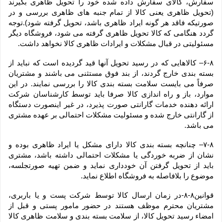
سفارش، کالای سفارش داده شده خود را تحویل ظاهری بگیرند 
(تحویل ظاهری یعنی کالا از تمام جنبه های ظاهری بررسی و در 
صورتیکه فاقد هر گونه ایراد ظاهری باشد، تحویل گرفته شود).توجه 
گردد هنگامی که کالا تحویل ظاهری گرفته می شود، فروشگاه دیگر 
مسئولیتی در قبال مشکلات و ایرادات ظاهری کالا نخواهد داشت.
۶-۸– کالاهایی که در رسید تحویل آنها قید گردیده است که نباید از 
بسته بندی خارج گردند، از بند فوق مستثنی می باشند و مشتریان 
صرفاً می بایست سلامت بسته بندی کالا را بررسی نمایند. در این 
موارد، باز و راه اندازی کالا صرفا باید توسط کارشناسان شرکت 
ارائه دهنده خدمات گارانتی صورت پذیرد، در غیر اینصورت دستگاه 
از گارانتی خارج شده و مسئولیت مشکلات احتمالی بر عهده مشتری 
می باشد.
۷-۸– چنانچه بسته بندی کالا دارای مشکل یا ایراد ظاهری بوده و 
نشان از ضربه خوردگی یا مشکلات احتمالی داشته باشد، مشتری 
باید از تحویل گرفتن آن خودداری نماید و ضمن تهیه صورتجلسه، 
موضوع را بلافاصله به فروشگاه اطلاع نماید.
قوانین۸-۸-در زمان ارسال کالا توسط شرکت پست و یا باربری، 
مشتریان محترم موظف هستند در حضور مامور پستی و قبل از 
امضاء رسید تحویل کالا، از سلامت بسته بندی و سلامت ظاهری کالا 