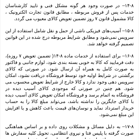
۱۴-۸– در صورت وجود هر گونه مشکل فنی و تایید کارشناسان 
خدمات پس از فروش مربوطه ، مطابق قانون تجارت الکترونیک ، 
کالا مشمول قانون ۷ روز تضمین تعویض کالای معیوب می گردد.
۱۵-۸– آسیب‏‌های فیزیکی ناشی از حمل و نقل شامل استفاده از این 
سرویس نمی‏‌شود و مطابق شرایط مربوطه درج شده در این قوانین 
تصمیم گرفته خواهد شد.
۱۶-۸– برای استفاده از خدمات ماده ۸-۱۴( تضمین تعویض ۷ روزه)، 
دقت فرمایید که کالا به ‏خوبی بسته ‌بندی شود، لوازم جانبی و فاکتور 
به صورت کامل به همراه آن ارسال شود. در صورتی که کالای 
برگشتی در شرایط اولیه خود توسط فروشگاه دریافت نشود، امکان 
سرویس دهی وجود ندارد و کالا خارج از شرایط تعویض محسوب می 
شود. هم چنین در صورتی که موجودی کالای آسیب دیده در 
فروشگاه به اتمام برسد و فروشگاه امکان تعویض کالای آسیب دیده 
با کالای جایگزین را نداشته باشد، می‌تواند مبلغ کالا را به حساب 
خریدار استرداد نماید و نوسان‏‌های قیمت باعث کاهش و یا افزایش 
این مبلغ نمی‌‏شود.
۱۷-۸– به دلیل مسائل و مشکلات روی داده و بر اساس هماهنگی 
صورت گرفته با پلیس فتا و نیروی انتظامی، تحویل کلیه سفارش ها 