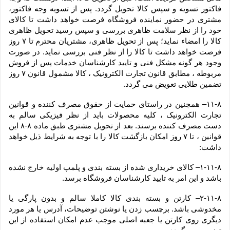
فاکتور تسویه و سپس کالا تحویل گردد. پس از تسویه وجه فاکتور، 
مشتری در حضور نماینده فروشگاه فرصت خواهد داشت تا کالای 
خود را از نظر سلامت ظاهری بررسی و سپس رسید تحویل ظاهری 
کالا را امضاء نماید؛ پس از تحویل ظاهری، مشتریان محترم تا ۷ روز 
فرصت خواهد داشت تا کالا را از نظر فنی بررسی نماید. در صورت 
وجود هر گونه مشکل فنی و تایید کارشناسان خدمات پس از فروش 
مربوطه ، مطابق قانون تجارت الکترونیک ، کالا مشمول قانون ۷ روز 
تضمین طلایی تعویض می گردد.
۱۱-۸– همچنین در راستای حمایت از حقوق مصرف کننده و قوانین 
تجارت الکترونیک ، کلیه محصولات باید از نظر فیزیکی سالم به 
دست مصرف کننده برسند. بعد از تحویل مشتری طبق ماده ۸-۸ این 
قوانین ، تا ۷ روز امکان بازگشت کالا را با توجه به شرایط ذیل خواهد 
داشت:
۱-۱۱-۸– کالای خریداری شده از بسته بندی و پلمپ اولیه خارج نشده 
باشد و این امر به تایید کارشناسان فروشگاه برسد.
۲-۱۱-۸– کارتن و بسته بندی کالا کاملا سالم و بدون پارگی یا 
مخدوشی باشد. برچسب زدن یا نوشتن توضیحات، آدرس یا هر مورد 
دیگری روی کارتن یا جعبه اصلی موجب عدم امکان استفاده از این 