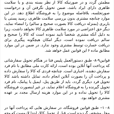
مطمئن گردد و در صورتیکه کالا از نظر بسته بندی و یا سلامت 
ظاهری دارای ایراد باشد، ضمن تحویل نگرفتن آن و درخواست 
صورتجلسه، بلافاصله موضوع را به فروشگاه اطلاع دهد. در این 
موارد چنانچه مشتری بدون بررسی سلامت ظاهری، رسید پستی یا 
باربری (بمنزله دریافت کالا بصورت صحیح و سالم) را امضاء نماید، 
دیگر حق اعتراضی در مورد سلامت ظاهری کالا نخواهد داشت، زیرا 
به دلیل آنکه مشتری شخصاً تایید نموده است که کالا را صحیح و 
سالم دریافت نموده است، دیگر امکان هیچگونه پیگیری برای 
دریافت خسارت توسط مشتری وجود ندارد. در ضمن در این موارد 
مطابق ماده ۶ این قوانین عمل خواهد شد.
قوانین۹-۸- طبق دستورالعمل پلیس فتا در هنگام تحویل سفارشاتی 
که پرداخت آنها آنلاین بوده است، ارائه کارت ملی مطابق با نام فرد 
سفارش دهنده، اجباری است. چنانچه فردی که کالا را سفارش داده 
و پرداخت آن را بصورت آنلاین انجام داده، تمایل داشته باشد کالا 
تحویل فرد دیگری گردد، باید از طریق پنل، ایمیل یا پیامک، نام فرد 
تحویل گیرنده را به فروشگاه اعلام نماید، در غیر اینصورت فروشگاه 
کالا را تحویل نداده و در این موارد هزینه ارسال مجدد بر عهده 
مشتری خواهد بود.
۱۰-۸– طبق قوانین فروشگاه، در سفارش هایی که پرداخت آنها در 
محل مشخص گردیده است، قبل از تحویل کالا، ابتدا لازمست که وجه 