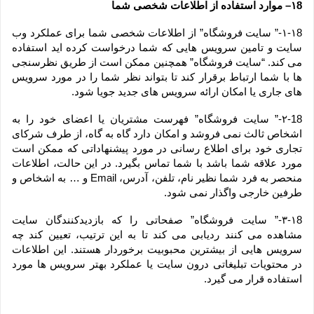
۱8– موارد استفاده از اطلاعات شخصی شما
۱-۱8-” سایت فروشگاه” از اطلاعات شخصی شما برای عملکرد وب 
سایت و تامین سرویس هایی که شما درخواست کرده اید استفاده 
می کند. “سایت فروشگاه” همچنین ممکن است از طریق نظرسنجی 
ها با شما ارتباط برقرار کند تا بتواند نظر شما را در مورد سرویس 
های جاری یا امکان ارائه سرویس های جدید جویا شود.
۲-18-” سایت فروشگاه” فهرست مشتریان یا اعضای خود را به 
اشخاص ثالث نمی فروشد و امکان دارد گاه به گاه، از طرف شرکای 
تجاری خود برای اطلاع رسانی در مورد پیشنهاداتی که ممکن است 
مورد علاقه شما باشد با شما تماس بگیرد. در این حالت، اطلاعات 
منحصر به فرد شما نظیر نام، تلفن، آدرس، Email و … به اشخاص و 
طرفین خارجی واگذار نمی شود.
۳-۱8-” سایت فروشگاه” صفحاتی را که بازدیدکنندگان سایت 
مشاهده می کنند ردیابی می کند تا به این ترتیب، تعیین کند چه 
سرویس هایی از بیشترین محبوبیت برخوردار هستند. این اطلاعات 
در محتویات تبلیغاتی درون سایت یا عملکرد بهتر سرویس ها مورد 
استفاده قرار می گیرد.