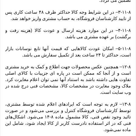
تضمین می گردد.
۳-۱۱-۸– در این شرایط وجه کالا حداکثر ظرف ۴۸ ساعت کاری پس 
از تایید کارشناسان فروشگاه، به حساب مشتری واریز خواهد شد.
۴-۱۱-۸– در این موارد هزینه ارسال و عودت کالا (هزینه رفت و 
برگشت) بر عهده مشتری می باشد.
۵-۱۱-۸– امکان عودت کالاهایی که قیمت آنها تابع نوسانات بازار 
است، حداکثر تا ۲۴ ساعت بعد از تکمیل سفارش می باشد.
۱۲-۸– همچنین عکس محصولات جهت اطلاع و کمک به خرید مشتری 
است و از آنجا که ممکن است در پاره ای جزییات با کالای اصلی 
تفاوت هایی داشته باشد به استناد آنها نمی توان اعلام مغایرت کرد. 
ملاک وجود مغایرت در مشخصات کالا، مشخصات فنی درج شده در 
وب سایت است.
۱۳-۸– لازم به توجه است که ایرادهای اعلام شده توسط مشتری، 
توسط کارشناسان فروشگاه کنترل و بررسی می‏‌شود و در صورت 
تائید وجود نقص فنی، کالا مشمول ماده ۸-۱۴ می‏‌شود. اشکال‏‌های 
فنی که در اثر استفاده نادرست کاربر از کالا ایجاد شود، شامل این 
ماده نمی‌‏شود.