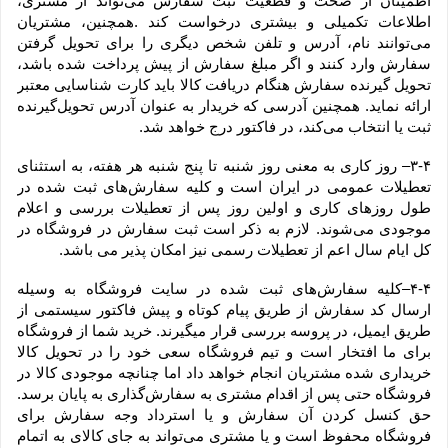
اطمینان از صحت و قطعیت ثبت سفارش می‌تواند از مشتری، 
اطلاعات تکمیلی و بیشتری درخواست کند .همچنین، مشتریان 
می‌توانند نام، آدرس و تلفن شخص دیگری را برای تحویل گرفتن 
سفارش وارد کنند و اگر مبلغ سفارش از پیش پرداخت شده باشد، 
تحویل گیرنده سفارش هنگام دریافت کالا باید کارت شناسایی معتبر 
ارائه نماید. همچنین آدرسی که خریدار به عنوان آدرس تحویل‌گیرنده 
ثبت یا انتخاب می‌کند، در فاکتور درج خواهد شد.
۳-۴– روز کاری به معنی روز شنبه تا پنج شنبه هر هفته، به استثنای 
تعطیلات عمومی در ایران است و کلیه سفارش‏‌های ثبت شده در 
طول روزهای کاری و اولین روز پس از تعطیلات بررسی و اعلام 
موجودی می‌‏شوند. لازم به ذکر است ثبت سفارش در فروشگاه در 
کل ایام سال اعم از تعطیلات رسمی نیز امکان پذیر می باشد.
۴-۴–کلیه سفارش‌‏های ثبت شده در سایت فروشگاه به وسیله 
ارسال کد سفارش از طریق پیام کوتاه و پیش فاکتور سیستمی از 
طریق ایمیل، در پروسه بررسی قرار میگیرند. خرید شما از فروشگاه 
برای ما افتخار است و تیم فروشگاه سعی خود را در تحویل کالا 
خریداری شده مشتریان انجام خواهد داد اما چنانچه موجودی کالا در 
فروشگاه حتی پس از اقدام مشتری به سفارش‌‏گذاری به پایان برسد. 
حق کنسل کردن آن سفارش و یا استرداد وجه سفارش برای 
فروشگاه محفوظ است و یا مشتری می‏‌تواند به جای کالای به اتمام 