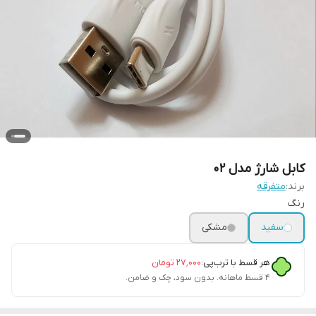
کابل شارژ مدل 02
برند:
متفرقه
رنگ
سفید
مشکی
هر قسط با ترب‌پی:
۲۷٬۰۰۰
تومان
۴ قسط ماهانه. بدون سود، چک و ضامن.