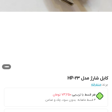
کابل شارژ مدل HP-23
برند:
متفرقه
هر قسط با ترب‌پی:
۷۳٬۲۵۰
تومان
۴ قسط ماهانه. بدون سود، چک و ضامن.