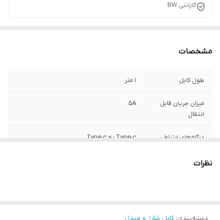
گارانتی BW
مشخصات
طول کابل
1 متر
میزان جریان قابل
5A
انتقال
درگاه‌های ارتباطی
Type-c به Type-c
نظرات
دسته‌بندی
:
کابل شارژ و مبدل