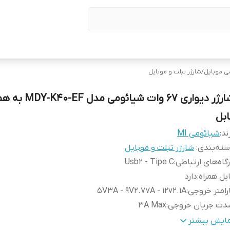
ی موبایل
/
شارژر تبلت و موبایل
شارژر دیواری 67 وات شیائومی مدل F
ابل
ند:
شیائومی MI
ته‌بندی
:
شارژر تبلت و موبایل
گاه‌های ارتباطی
:
Usb2 - Tipe C
بل همراه
:
دارد
رامتر خروجی
:
5V3A - 9V2.77A - 12v2.1A
دت جریان خروجی
:
3A Max
تاژ ورودی
:
100-240 V
مایش بیشتر