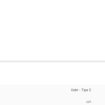
داد درگاه خروجی
:
2 عدد
Usb2 - Tipe C
دارد