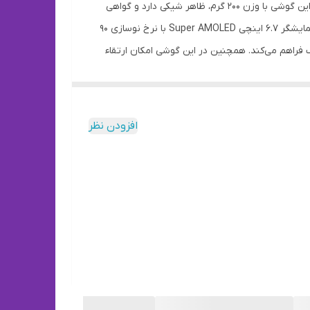
A16 4G یک گوشی میان‌رده-اقتصادی جذاب از سامسونگ است که با طراحی مدرن، نمایشگر باکیفیت و نرم‌افزار به‌روز عرضه شده است. این گوشی با وزن 200 گرم، ظاهر شیکی دارد و گواهی
IP54 آن را در برابر گرد و غبار و پاشش آب مقاوم کرده است. حسگر اثر انگشت روی لبه گوشی هم امنیت گوشی را افزایش داده است. نمایشگر 6.7 اینچی Super AMOLED با نرخ نوسازی 90
 فراهم می‌کند. همچنین در این گوشی امکان ارتقاء
 از جنس پلاستیک
حافظه با کارت حافظه جانبی microSD وجود دارد. دوربین سه‌گانه شامل دوربین اصلی 50مگاپیکسلی، دوربین فوق عریض 5 مگاپیکسلی و دوربین ماکرو 2 مگاپیکسلی است. این دوربین‌ها
 ثبت عکس‌های روزمره و تماس‌های ویدئویی مناسب است. این گوشی با سیستم‌عامل
Android 14 و رابط کاربری One UI 6.1 عرضه شده و سامسونگ قول پشتیبانی نرم‌افزاری 6 ساله را داده است. باتری 5000 میلی‌آمپرساعتی و شارژ سریع 25 واتی نیز یک روز کامل استفاده را
افزودن نظر