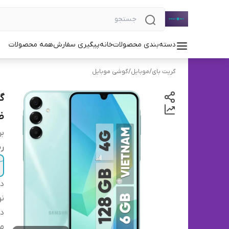
دسته‌بندی محصولات
خانه
پیگیری سفارش
همه محصولات
گریت بای
/
موبایل
/
گوشی موبایل
ظرفیت 
بر
ر
دس
نو
دس
م