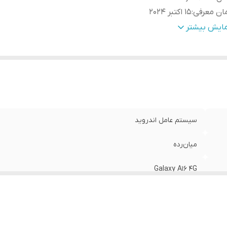
ان معرفی
:
15 اکتبر 2024
عاد
:
164.4x77.9x7.9 میلی‌متر
مایش بیشتر
زن
:
200 گرم
وضیحات
پنل جلو از جنس شیشه / پنل پشت از جنس پلاستیک / فر
نه
:
از جنس پلاستیک
بلیت‌های مقاومتی
:
مقاومت در برابر پاشش آب و گرد و غبار
داد سیم کارت
:
دو عدد
ع سیم کارت
:
سایز نانو (8.8 × 12.3 میلی‌متر)
سیستم عامل اندروید
ژگی‌های کلیدی
:
دارای گواهی IP54
یجن
:
ویتنام
‌میان‌رده
Galaxy A16 4G
15 اکتبر 2024
164.4x77.9x7.9 میلی‌متر