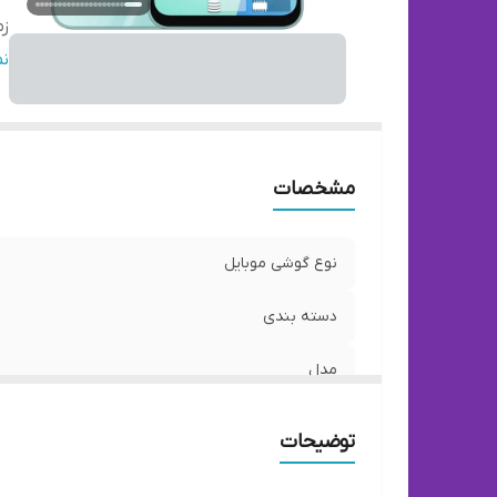
زم
اب
ن
و
ت
بد
قا
مشخصات
تع
نو
نوع گوشی موبایل
وی
ر
دسته ‌بندی
مدل
زمان معرفی
توضیحات
ابعاد