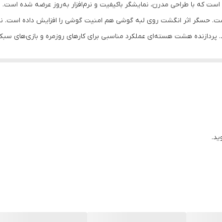
200 گرم
. پردازنده هشت هسته‌ای عملکرد مناسبی برای کارهای روزمره و بازی‌های سبک
پنل جلو از جنس شیشه / پنل پشت از جنس پلاستیک / فریم کناری
مقاومت در برابر پاشش آب و گرد و غبار
عکس‌های نسبتا خوبی در شرایط نوری مناسب ثبت می‌کنند. دوربین سلفی13 مگاپیکسلی هم برای
دو عدد
سایز نانو (8.8 × 12.3 میلی‌متر)
دارای گواهی IP54
ید.
ویتنام