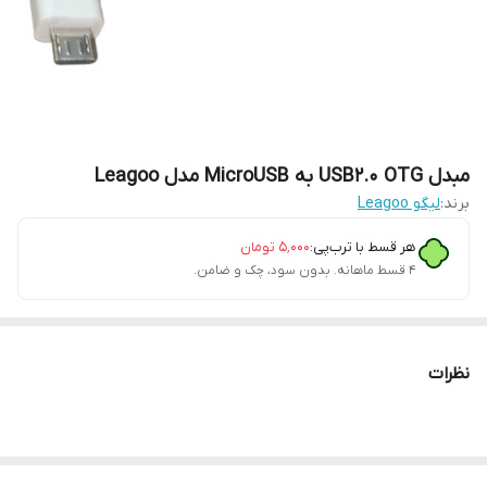
مبدل USB2.0 OTG به MicroUSB مدل Leagoo
برند:
لیگو Leagoo
هر قسط با ترب‌پی:
۵٬۰۰۰
تومان
۴ قسط ماهانه. بدون سود، چک و ضامن.
نظرات