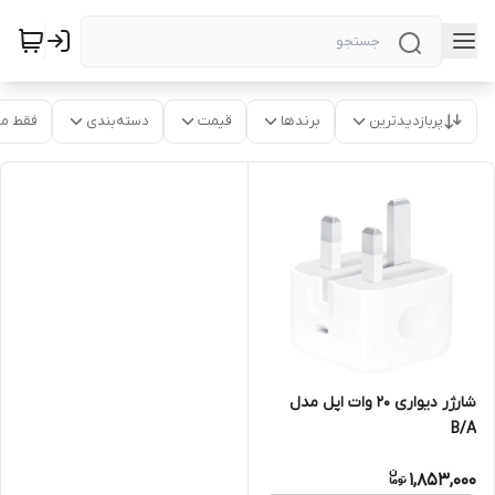
پربازدیدترین
برندها
قیمت
دسته‌بندی
فقط م
شارژر دیواری 20 وات اپل مدل
B/A
1,853,000